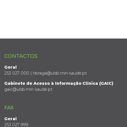
CONTACTOS
Geral
253 027 000 | hbraga@ulsb.min-saude.pt
Gabinete de Acesso à Informação Clínica (GAIC)
gaic@ulsb.min-saude.pt
FAX
Geral
253 027 999