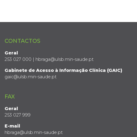
CONTACTOS
Geral
253 027 000 | hbraga@ulsb.min-saude.pt
Gabinete de Acesso à Informação Clínica (GAIC)
gaic@ulsb.min-saude.pt
FAX
Geral
253 027 999
E-mail
hbraga@ulsb.min-saude.pt