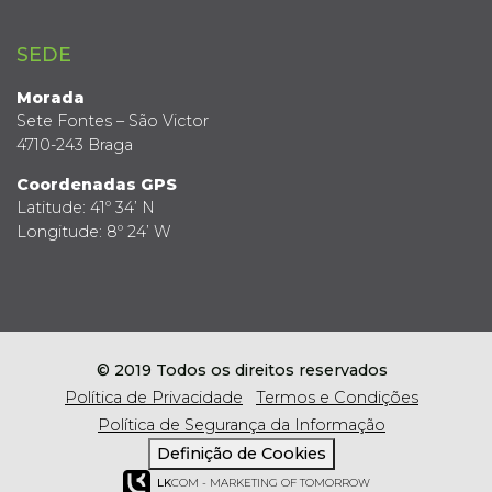
SEDE
Morada
Sete Fontes – São Victor
4710-243 Braga
Coordenadas GPS
Latitude: 41º 34’ N
Longitude: 8º 24’ W
© 2019 Todos os direitos reservados
Política de Privacidade
Termos e Condições
Política de Segurança da Informação
Definição de Cookies
LK
COM - MARKETING OF TOMORROW