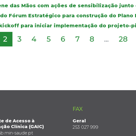
ene das Mãos com ações de sensibilização junto 
 do Fórum Estratégico para construção do Plano
kickoff para iniciar implementação do projeto-p
2
3
4
5
6
7
8
...
28
FAX
te de Acesso à
Geral
ção Clínica (GAIC)
253 027 999
sb.min-saude.pt