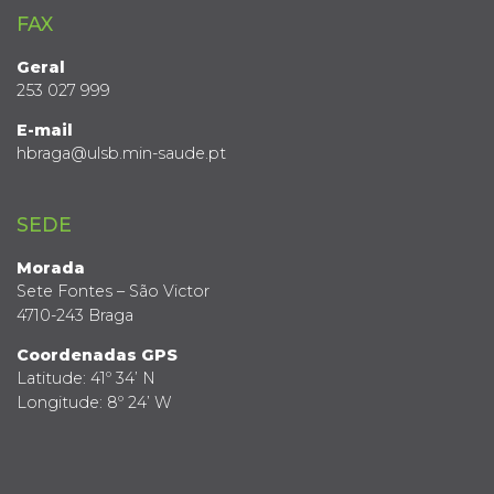
FAX
Geral
253 027 999
E-mail
hbraga@ulsb.min-saude.pt
SEDE
Morada
Sete Fontes – São Victor
4710-243 Braga
Coordenadas GPS
Latitude: 41º 34’ N
Longitude: 8º 24’ W