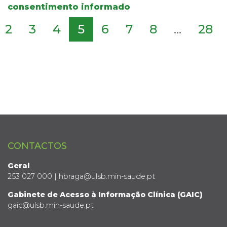
consentimento informado
2
3
4
5
6
7
8
...
28
CONTACTOS
Geral
253 027 000 | hbraga@ulsb.min-saude.pt
Gabinete de Acesso à Informação Clínica (GAIC)
gaic@ulsb.min-saude.pt