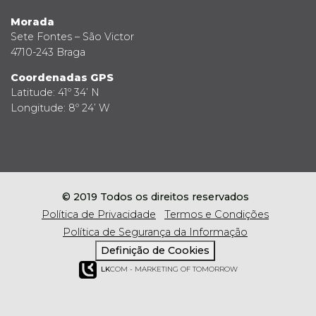
Morada
Sete Fontes – São Victor
4710-243 Braga
Coordenadas GPS
Latitude: 41º 34’ N
Longitude: 8º 24’ W
© 2019 Todos os direitos reservados
Política de Privacidade
Termos e Condições
Política de Segurança da Informação
Definição de Cookies
LK
COM - MARKETING OF TOMORROW