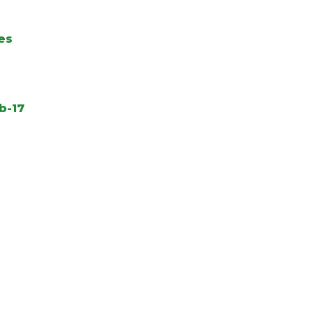
es
b-17