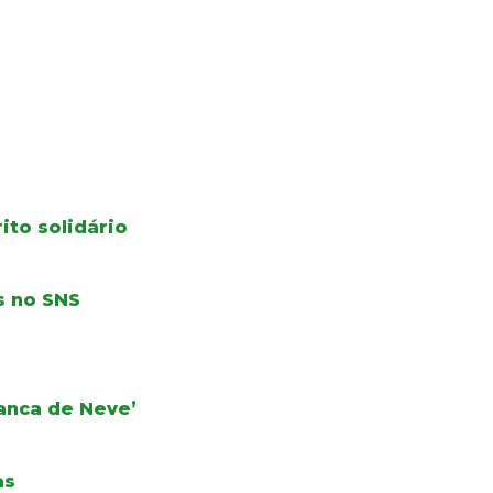
ito solidário
s no SNS
ranca de Neve’
as