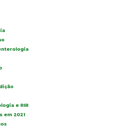
ia
no
enterologia
o
udição
logia e RIR
as em 2021
cos