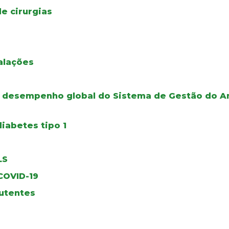
e cirurgias
alações
o desempenho global do Sistema de Gestão do A
iabetes tipo 1
LS
 COVID-19
utentes