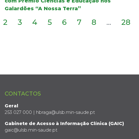
com Prémio Ciências e Educação nos
Galardões “A Nossa Terra”
2
3
4
5
6
7
8
...
28
CONTACTOS
Geral
253 027 000 | hbraga@ulsb.min-saude.pt
Gabinete de Acesso à Informação Clínica (GAIC)
gaic@ulsb.min-saude.pt