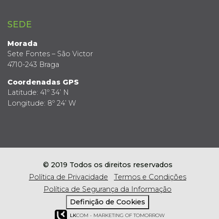
SEDE
Morada
Sete Fontes – São Victor
4710-243 Braga
Coordenadas GPS
Latitude: 41º 34’ N
Longitude: 8º 24’ W
© 2019 Todos os direitos reservados
Política de Privacidade
Termos e Condições
Política de Segurança da Informação
Definição de Cookies
LK
COM - MARKETING OF TOMORROW