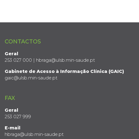
CONTACTOS
Geral
253 027 000 | hbraga@ulsb.min-saude.pt
Gabinete de Acesso à Informação Clínica (GAIC)
gaic@ulsb.min-saude.pt
FAX
Geral
253 027 999
E-mail
hbraga@ulsb.min-saude.pt