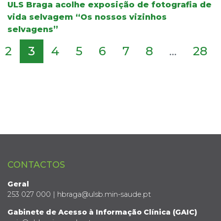
ULS Braga acolhe exposição de fotografia de
vida selvagem “Os nossos vizinhos
selvagens”
2
3
4
5
6
7
8
...
28
CONTACTOS
Geral
253 027 000 | hbraga@ulsb.min-saude.pt
Gabinete de Acesso à Informação Clínica (GAIC)