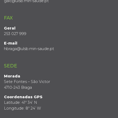
gaic@ulsb.min-saude.pt
FAX
Geral
253 027 999
E-mail
hbraga@ulsb.min-saude.pt
SEDE
Morada
Sete Fontes – São Victor
4710-243 Braga
Coordenadas GPS
Latitude: 41º 34’ N
Longitude: 8º 24’ W