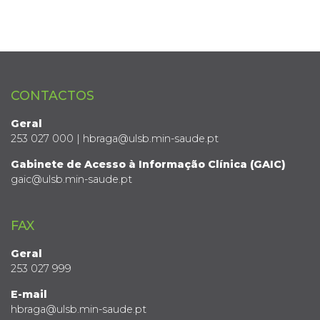
CONTACTOS
Geral
253 027 000 | hbraga@ulsb.min-saude.pt
Gabinete de Acesso à Informação Clínica (GAIC)
gaic@ulsb.min-saude.pt
FAX
Geral
253 027 999
E-mail
hbraga@ulsb.min-saude.pt