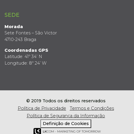
SEDE
Morada
Sete Fontes – São Victor
4710-243 Braga
Coordenadas GPS
Latitude: 41º 34’ N
Longitude: 8º 24’ W
© 2019 Todos os direitos reservados
Política de Privacidade
Termos e Condições
Política de Segurança da Informação
Definição de Cookies
LK
COM - MARKETING OF TOMORROW