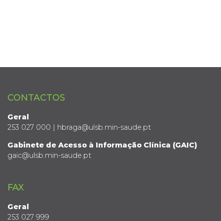
CONTACTOS
Geral
253 027 000 | hbraga@ulsb.min-saude.pt
Gabinete de Acesso à Informação Clínica (GAIC)
gaic@ulsb.min-saude.pt
FAX
Geral
253 027 999