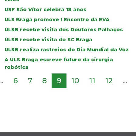
USF São Vítor celebra 18 anos
ULS Braga promove I Encontro da EVA
ULSB recebe visita dos Doutores Palhaços
ULSB recebe visita do SC Braga
ULSB realiza rastreios do Dia Mundial da Voz
A ULS Braga escreve futuro da cirurgia
robótica
...
6
7
8
9
10
11
12
...