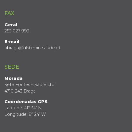
FAX
Geral
253 027 999
E-mail
hbraga@ulsb.min-saude.pt
SEDE
Morada
Sete Fontes – São Victor
4710-243 Braga
Coordenadas GPS
Latitude: 41º 34’ N
Longitude: 8º 24’ W