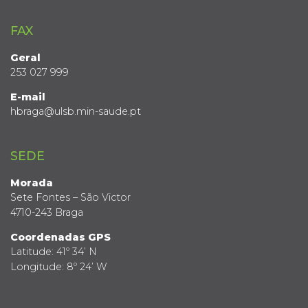
FAX
Geral
253 027 999
E-mail
hbraga@ulsb.min-saude.pt
SEDE
Morada
Sete Fontes – São Victor
4710-243 Braga
Coordenadas GPS
Latitude: 41º 34’ N
Longitude: 8º 24’ W