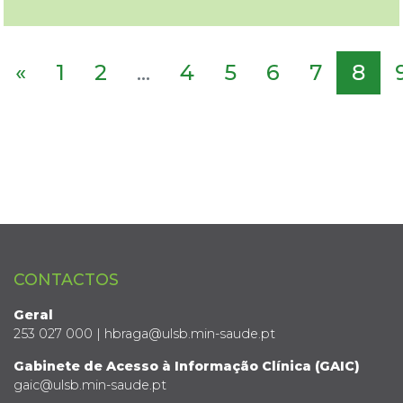
«
1
2
...
4
5
6
7
8
CONTACTOS
Geral
253 027 000 | hbraga@ulsb.min-saude.pt
Gabinete de Acesso à Informação Clínica (GAIC)
gaic@ulsb.min-saude.pt