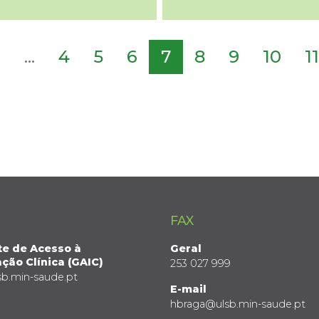
2
...
4
5
6
7
8
9
10
11
FAX
te de Acesso à
Geral
ção Clínica (GAIC)
253 027 999
sb.min-saude.pt
E-mail
hbraga@ulsb.min-saude.pt