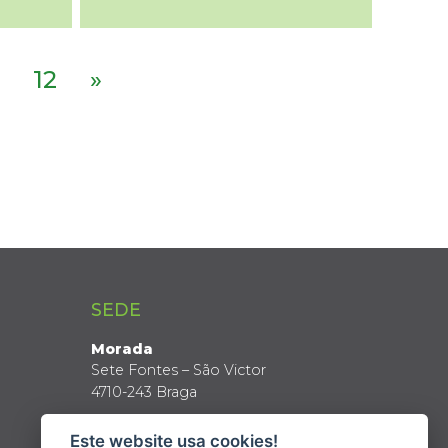
12
»
SEDE
Morada
Sete Fontes – São Victor
4710-243 Braga
Coordenadas GPS
Este website usa cookies!