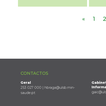
«
1
CONTACTOS
Geral
Gabine
Informa
253 027 000 | hbraga@ulsb.min-
gaic@ul
saude.pt