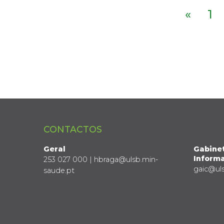
«
1
CONTACTOS
Geral
Gabine
Informa
253 027 000 | hbraga@ulsb.min-
gaic@ul
saude.pt