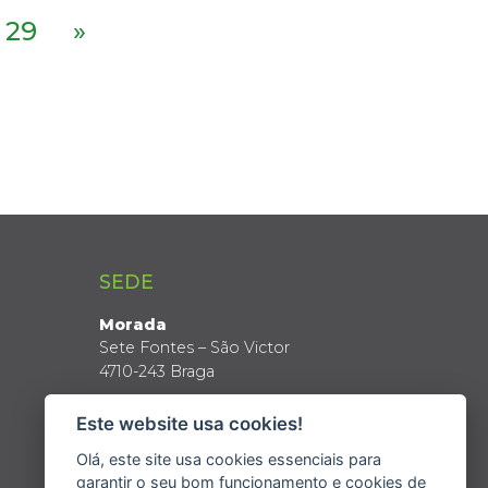
29
»
SEDE
Morada
Sete Fontes – São Victor
4710-243 Braga
Coordenadas GPS
Este website usa cookies!
Latitude: 41º 34’ N
Longitude: 8º 24’ W
Olá, este site usa cookies essenciais para
garantir o seu bom funcionamento e cookies de