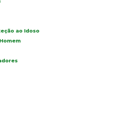
s
teção ao Idoso
do Homem
adores