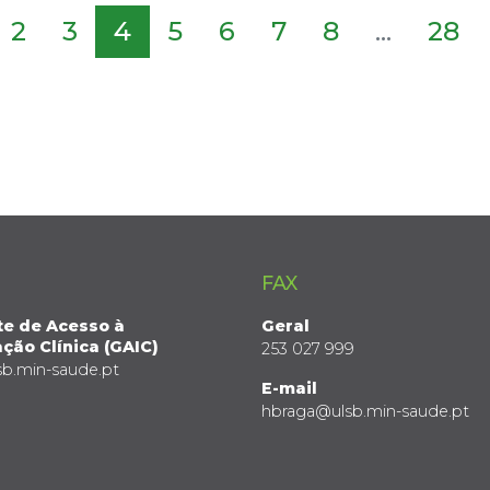
2
3
4
5
6
7
8
...
28
FAX
te de Acesso à
Geral
ção Clínica (GAIC)
253 027 999
sb.min-saude.pt
E-mail
hbraga@ulsb.min-saude.pt