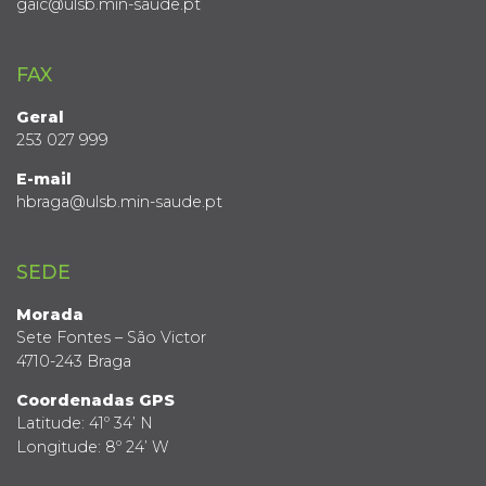
gaic@ulsb.min-saude.pt
FAX
Geral
253 027 999
E-mail
hbraga@ulsb.min-saude.pt
SEDE
Morada
Sete Fontes – São Victor
4710-243 Braga
Coordenadas GPS
Latitude: 41º 34’ N
Longitude: 8º 24’ W