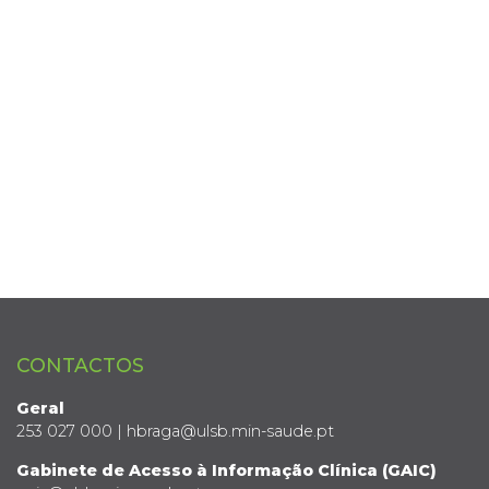
CONTACTOS
Geral
253 027 000 | hbraga@ulsb.min-saude.pt
Gabinete de Acesso à Informação Clínica (GAIC)