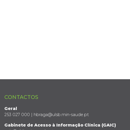
CONTACTOS
Geral
253 027 000 | hbraga@ulsb.min-saude.pt
Gabinete de Acesso à Informação Clínica (GAIC)