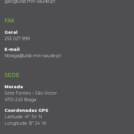
gaic@ulsb.min-saude.pt
FAX
Geral
253 027 999
E-mail
hbraga@ulsb.min-saude.pt
SEDE
Morada
Sete Fontes – São Victor
4710-243 Braga
Coordenadas GPS
Latitude: 41º 34’ N
Longitude: 8º 24’ W