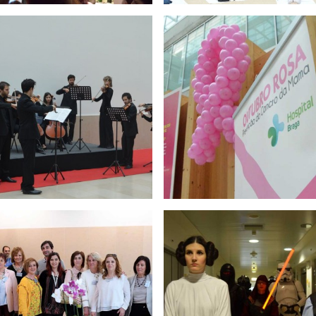
tubro Rosa - 19 a 30 de
Suporte Básico de V
outubro 2018
Escuteiros - 13 Outu
l 2017
Hospital dos Bonequi
a 9 novembro 2