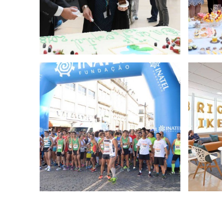
a Vital
Inauguração Sala de Espera
Dia 
utubro
Piso 1 Consulta Externa - 11
setembro 2017