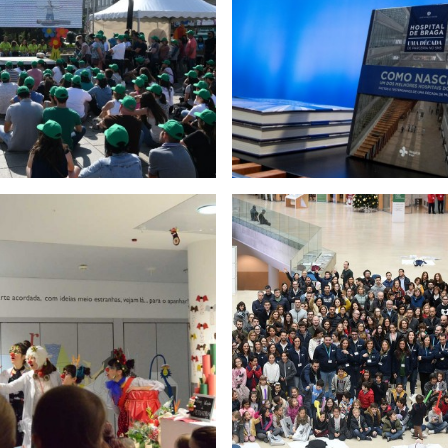
nos do Hospital de Braga
Dia do Hospital - 9 m
orte Básico de Vida para
Hospital dos Bonequi
liares de Colaboradores
a 10 novembro 
18 Dezembro 2018