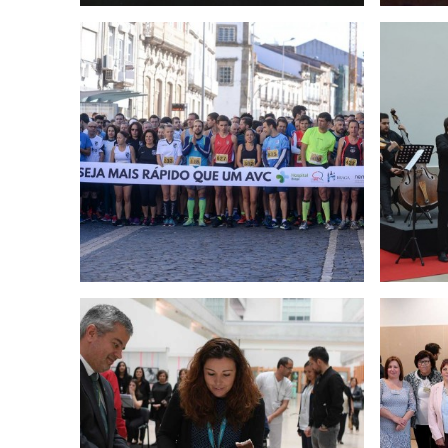
 - 28 de
Concerto Sinfonietta Braga -
Ou
26 de outubro 2018
aio 2018
Homenagem aos
Nata
colaboradores - 9 maio 2018