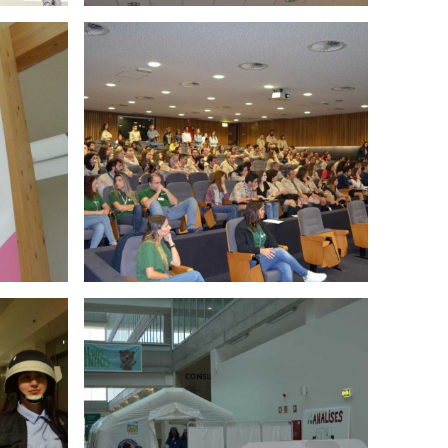
ida para
bro 2018
nhos - 6
017