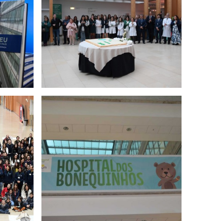
aio 2019
nhos - 6
2018