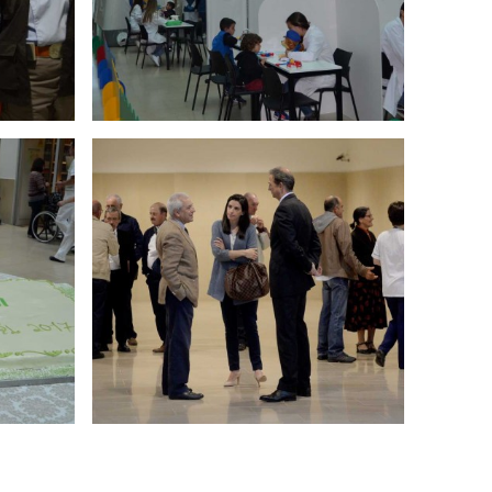
os
aio 2017