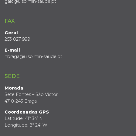
gaic@ulsb.min-saude.pt
FAX
Geral
253 027 999
E-mail
hbraga@ulsb.min-saude.pt
SEDE
Morada
Sete Fontes – São Victor
4710-243 Braga
Coordenadas GPS
Latitude: 41º 34’ N
Longitude: 8º 24’ W