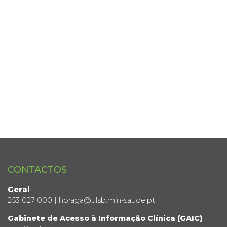
CONTACTOS
Geral
253 027 000 | hbraga@ulsb.min-saude.pt
Gabinete de Acesso à Informação Clínica (GAIC)