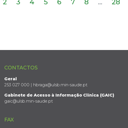
2
3
4
5
6
7
8
...
28
CONTACTOS
Geral
253 027 000 | hbraga@ulsb.min-saude.pt
Gabinete de Acesso à Informação Clínica (GAIC)
gaic@ulsb.min-saude.pt
FAX