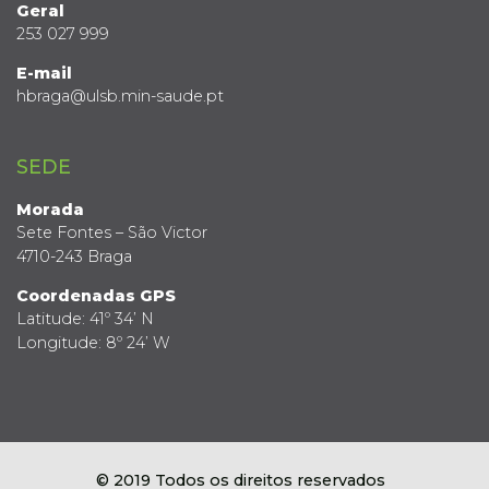
Geral
253 027 999
E-mail
hbraga@ulsb.min-saude.pt
SEDE
Morada
Sete Fontes – São Victor
4710-243 Braga
Coordenadas GPS
Latitude: 41º 34’ N
Longitude: 8º 24’ W
© 2019 Todos os direitos reservados